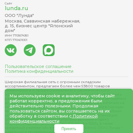
Сайт
lunda.ru
ООО "Лунда"
Москва, Саввинская набережная,
д. 15, бизнес центр "Японский
дом"
ИНН 7705674361
КПП 770401001
Пользовательское соглашение
Политика конфиденциальности
Широкая филиальная сеть с огромным складским
ассортиментом, предлагаем более чем 93800 товаров
инженерного и профессионального сантехнического
оборудования. Запорная арматура, насосы, трубы и фитинги
Мы используем cookie и аналитику, чтобы сайт
различного назначения, приборы для отопления и автоматика
работал корректно, а предложения были
для котлов, теплых полов, а также многое другое в наличии на
действительно полезными. Продолжая
складе. Собственный автопарк и экспресс-доставка в городах
пользоваться сайтом, вы соглашаетесь на их
присутствия, а также через ТК в любой город России, гибкие
условия монтажникам, грамотный подбор и комплектация
обработку в соответствии с
Политикой
объектов. Компания имеет стабильно высокий Индекс
конфиденциальности
платежной дисциплины (PayDex), близкий к 100%, а также
кредитный рейтинг «A» в системе Контур-Фокус. ООО Лунда –
Принять
надежный и проверенный поставщик.