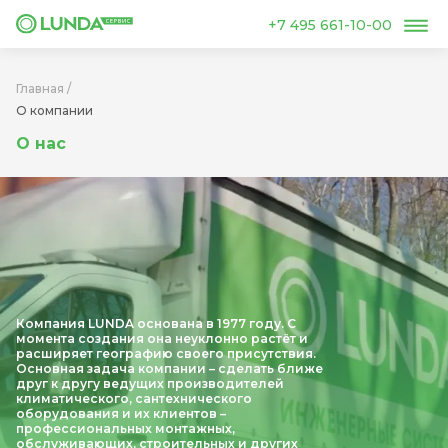
+7 495 661-10-00
Главная
/
О компании
О нас
Компания LUNDA основана в 1977 году. С
момента создания она неуклонно растёт и
расширяет географию своего присутствия.
Основная задача компании – сделать ближе
друг к другу ведущих производителей
климатического, сантехнического
оборудования и их клиентов –
профессиональных монтажных,
обслуживающих, строительных и других