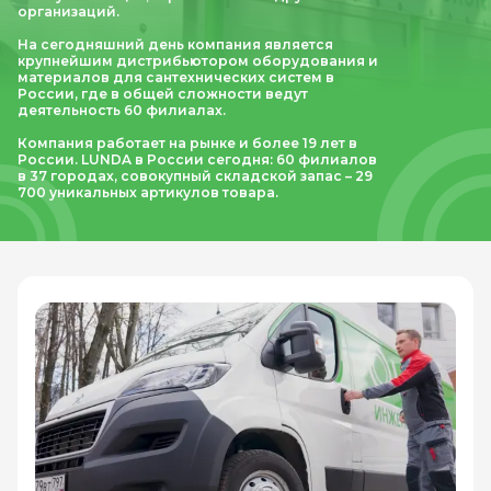
организаций.
На сегодняшний день компания является
крупнейшим дистрибьютором оборудования и
материалов для сантехнических систем в
России, где в общей сложности ведут
деятельность 60 филиалах.
Компания работает на рынке и более 19 лет в
России. LUNDA в России сегодня: 60 филиалов
в 37 городах, совокупный складской запас – 29
700 уникальных артикулов товара.